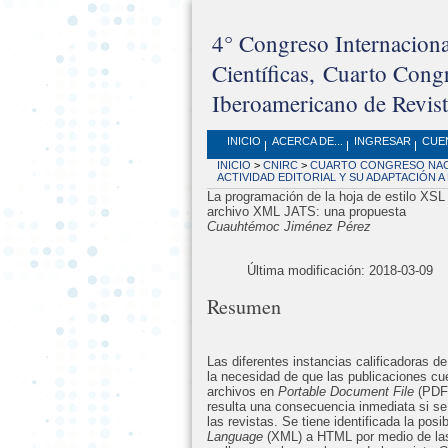
4° Congreso Internaciona
Científicas, Cuarto Con
Iberoamericano de Revista
INICIO
ACERCA DE...
INGRESAR
CUE
INICIO
>
CNIRC
>
CUARTO CONGRESO NACI
ACTIVIDAD EDITORIAL Y SU ADAPTACIÓN 
La programación de la hoja de estilo XSL 
archivo XML JATS: una propuesta
Cuauhtémoc Jiménez Pérez
Última modificación: 2018-03-09
Resumen
Las diferentes instancias calificadoras d
la necesidad de que las publicaciones cue
archivos en
Portable Document File
(PDF)
resulta una consecuencia inmediata si s
las revistas. Se tiene identificada la pos
Language
(XML) a HTML por medio de las