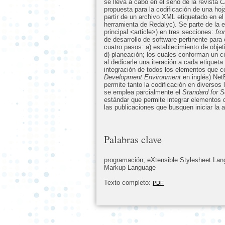
se lleva a cabo en el seno de la revista
C
propuesta para la codificación de una hoj
partir de un archivo XML etiquetado en e
herramienta de Redalyc). Se parte de la 
principal <article>) en tres secciones:
fro
de desarrollo de software pertinente para
cuatro pasos: a) establecimiento de objetiv
d) planeación; los cuales conforman un ci
al dedicarle una iteración a cada etiqueta
integración de todos los elementos que co
Development Environment
en inglés) NetB
permite tanto la codificación en divers
se emplea parcialmente el
Standard for 
estándar que permite integrar elementos 
las publicaciones que busquen iniciar la 
Palabras clave
programación; eXtensible Stylesheet Lan
Markup Language
Texto completo:
PDF