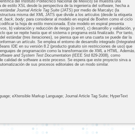
ientífica
del Instituto Politécnico Nacional de México) se muestra una
a de estilo XSL desde la perspectiva de la ingeniería del software, hecha a
l estándar
Journal Article Tag Suite
(JATS) por medio de Marcalyc (la
estructura misma del XML JATS que divide a los artículos (desde la etiqueta
nt
,
back
,
body
; para considerar al modelo en espiral de Boehm como el ciclo
 codificar la hoja de estilo mencionada. Este modelo en espiral presenta
os, b) valoración y reducción de riesgo (o error), c) desarrollo y validación, y
clo que se repite hasta que el sistema o programa está finalizado. Por tanto,
 del estándar (tres iteraciones), se piensa que en una cuarta se puede dar la
nforman un artículo. Se emplea el entorno de desarrollo integrado (
Integrated
eans IDE en su versión 8.2 (producto gratuito sin restricciones de uso) que
os lenguajes de programación como la transformación de XML a HTML. Además
Software and System Test Documentation
(IEEE Std 829-2008), como
de calidad de software a este proceso. Se espera que este proyecto sirva a
automatización de sus procesos editoriales de un modo similar.
guage; eXtensible Markup Language; Journal Article Tag Suite; HyperText