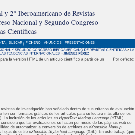
l y 2° Iberoamericano de Revistas
greso Nacional y Segundo Congreso
s Científicas
NTA
BUSCAR
FICHERO
ANUNCIOS
PRESENTACIONES
ONAL Y SEGUNDO CONGRESO IBEROAMERICANO DE REVISTAS CIENTÍFICAS
>
LA
A LAS TENDENCIAS INTERNACIONALES
>
JIMÉNEZ PÉREZ
para la versión HTML de un artículo científico a partir de un
Por defecto
e revistas de investigación han señalado dentro de sus criterios de evaluación
nten con formatos gráficos de los artículos para su lectura más allá de los
. La inclusión de los artículos en
HyperText Markup Language
(HTML)
e considera que las evaluaciones se hacen por medio de las páginas web de
ibilidad de automatizar la conversión de archivos en
eXtensible Markup
 hojas de estilo
eXtensible Stylesheet Language
(XSL). En este trabajo (que