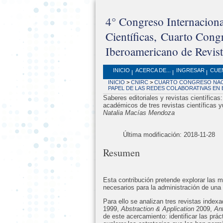
4° Congreso Internaciona
Científicas, Cuarto Con
Iberoamericano de Revista
INICIO
ACERCA DE...
INGRESAR
CUE
INICIO
>
CNIRC
>
CUARTO CONGRESO NACI
PAPEL DE LAS REDES COLABORATIVAS EN
Saberes editoriales y revistas científicas:
académicos de tres revistas científicas 
Natalia Macías Mendoza
Última modificación: 2018-11-28
Resumen
Esta contribución pretende explorar las 
necesarios para la administración de una r
Para ello se analizan tres revistas index
1999,
Abstraction & Application
2009,
An
de este acercamiento: identificar las prác