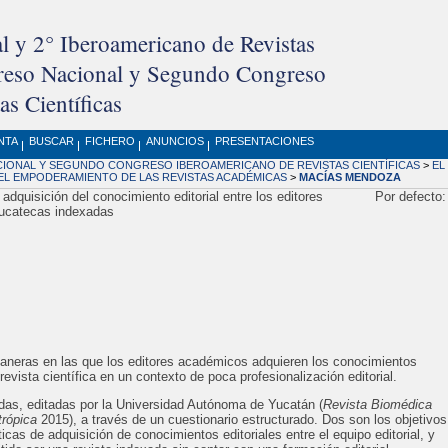
l y 2° Iberoamericano de Revistas
greso Nacional y Segundo Congreso
s Científicas
NTA
BUSCAR
FICHERO
ANUNCIOS
PRESENTACIONES
ONAL Y SEGUNDO CONGRESO IBEROAMERICANO DE REVISTAS CIENTÍFICAS
>
EL
 EL EMPODERAMIENTO DE LAS REVISTAS ACADÉMICAS
>
MACÍAS MENDOZA
 adquisición del conocimiento editorial entre los editores
Por defecto
yucatecas indexadas
maneras en las que los editores académicos adquieren los conocimientos
evista científica en un contexto de poca profesionalización editorial.
adas, editadas por la Universidad Autónoma de Yucatán (
Revista Biomédica
trópica
2015), a través de un cuestionario estructurado. Dos son los objetivos
ticas de adquisición de conocimientos editoriales entre el equipo editorial, y